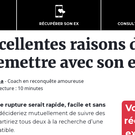
RÉCUPÉRER SON EX
CONSUL
cellentes raisons 
emettre avec son 
ha
-
Coach en reconquête amoureuse
ecture : 10 minutes
e rupture serait rapide, facile et sans
V
 décideriez mutuellement de suivre des
ré
partiriez tous deux à la recherche d’une
tible.
e