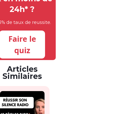
24h* ?
3% de taux de reussite.
Faire le
quiz
Articles
Similaires