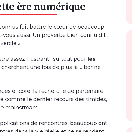
ette ère numérique
nconnus fait battre le cœur de beaucoup
-vous aussi. Un proverbe bien connu dit :
vercle ».
re assez frustrant ; surtout pour
les
 cherchent une fois de plus la « bonne
nées encore, la recherche de partenaire
rée comme le dernier recours des timides,
nue mainstream.
 applications de rencontres, beaucoup ont
ntres dans la vie réelle et ne se rendent