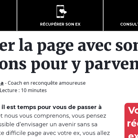
RÉCUPÉRER SON EX
CONSUL
r la page avec son
çons pour y parveni
ha
-
Coach en reconquête amoureuse
 Lecture : 10 minutes
t il est temps pour vous de passer à
V
t nous vous comprenons, vous pensez
ré
ossible d’envisager un avenir sans sa
e difficile page avec votre ex, vous allez
e