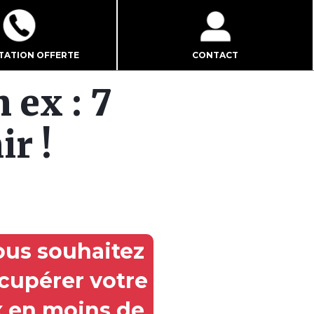
TATION OFFERTE
CONTACT
 ex : 7
r !
ous souhaitez
cupérer votre
x en moins de