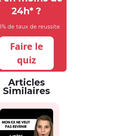
24h* ?
3% de taux de reussite.
Faire le
quiz
Articles
Similaires