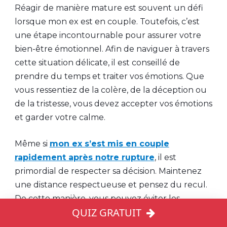
Réagir de manière mature est souvent un défi
lorsque mon ex est en couple. Toutefois, c’est
une étape incontournable pour assurer votre
bien-être émotionnel. Afin de naviguer à travers
cette situation délicate, il est conseillé de
prendre du temps et traiter vos émotions. Que
vous ressentiez de la colère, de la déception ou
de la tristesse, vous devez accepter vos émotions
et garder votre calme.
Même si
mon ex s’est mis en couple
rapidement après notre rupture
, il est
primordial de respecter sa décision. Maintenez
une distance respectueuse et pensez du recul.
De cette manière, vous pouvez éviter les
QUIZ GRATUIT
interactions fréquentes avec votre ancien copain
et son nouveau partenaire.