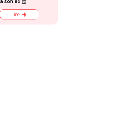
à son ex 📩
Lire