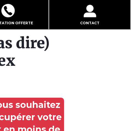
TATION OFFERTE
CONTACT
as dire)
 ex
ous souhaitez
cupérer votre
x en moins de