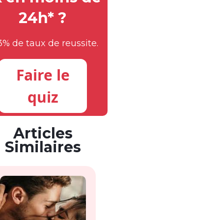
24h* ?
3% de taux de reussite.
Faire le
quiz
Articles
Similaires