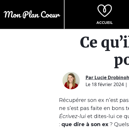
ACCUEIL
Ce qu’i
po
Par Lucie Drobino
Le 18 février 2024
|
Récupérer son ex n’est pas 
ne s’est pas faite en bons
Écri
vez-lui
et dites-lui ce 
:
que dire à son ex
? Quels