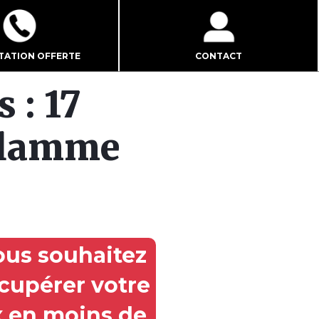
TATION OFFERTE
CONTACT
 : 17
 flamme
ous souhaitez
cupérer votre
x en moins de