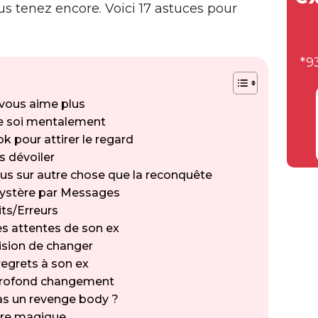
ous tenez encore. Voici 17 astuces pour
*9
 vous aime plus
de soi mentalement
k pour attirer le regard
s dévoiler
us sur autre chose que la reconquête
 mystère par Messages
its/Erreurs
s attentes de son ex
ision de changer
regrets à son ex
 profond changement
pas un revenge body ?
ttre magique