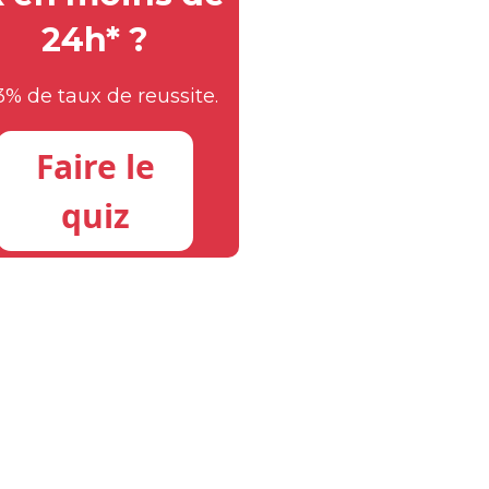
24h* ?
3% de taux de reussite.
Faire le
quiz