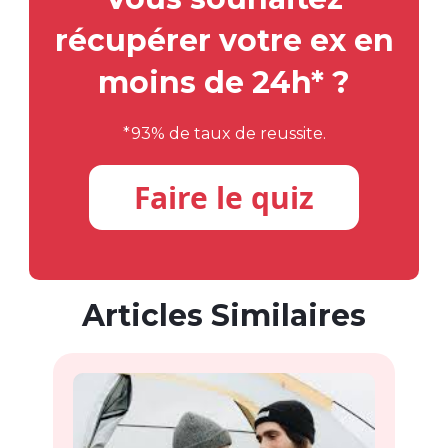
récupérer votre ex en
moins de 24h* ?
*93% de taux de reussite.
Faire le quiz
Articles Similaires