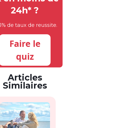
24h* ?
3% de taux de reussite.
Faire le
quiz
Articles
Similaires