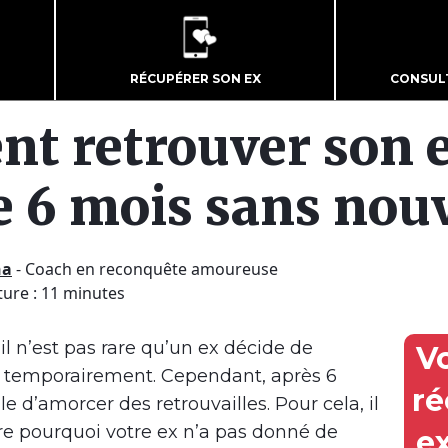
RÉCUPÉRER SON EX
CONSUL
t retrouver son e
e 6 mois sans nouv
ha
-
Coach en reconquête amoureuse
ture : 11 minutes
 il n’est pas rare qu’un ex décide de
V
s temporairement. Cependant, après 6
ré
cile d’amorcer des retrouvailles. Pour cela, il
re pourquoi votre ex n’a pas donné de
e