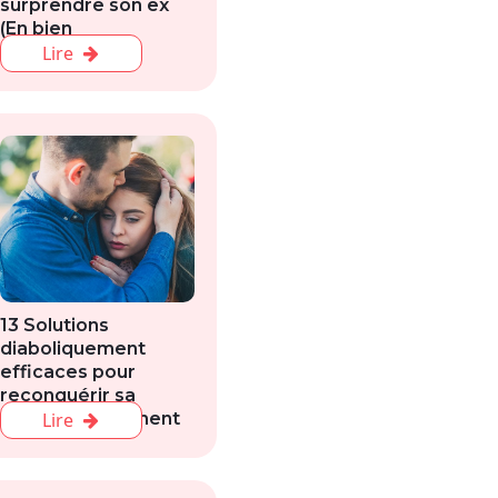
surprendre son ex
(En bien
évidemment)
Lire
13 Solutions
diaboliquement
efficaces pour
reconquérir sa
femme rapidement
Lire