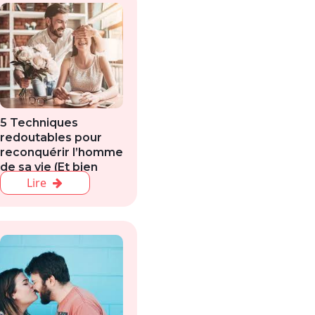
5 Techniques
redoutables pour
reconquérir l’homme
de sa vie (Et bien
plus encore)
Lire