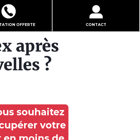
TATION OFFERTE
CONTACT
x après
elles ?
ous souhaitez
cupérer votre
x en moins de