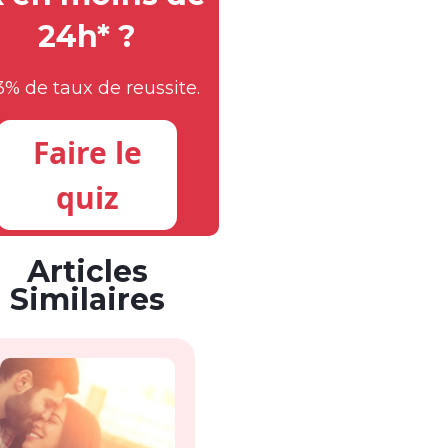
24h* ?
3% de taux de reussite.
Faire le
quiz
Articles
Similaires