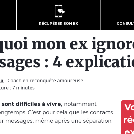
RÉCUPÉRER SON EX
CONSUL
quoi mon ex ignor
ages : 4 explicati
ha
-
Coach en reconquête amoureuse
ture : 7 minutes
ont difficiles à vivre,
notamment
V
longtemps. C’est pour cela que les contacts
ré
ar messages, même après une séparation.
e