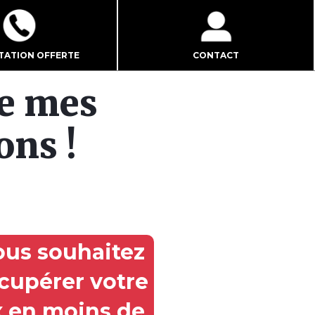
TATION OFFERTE
CONTACT
e mes
ons !
ous souhaitez
cupérer votre
x en moins de