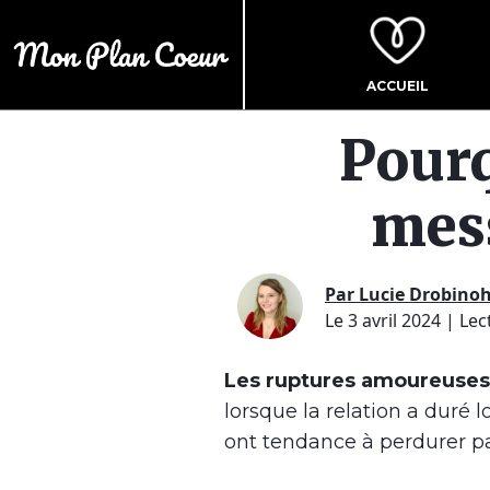
ACCUEIL
Pour
mess
Par Lucie Drobino
Le 3 avril 2024
| Lec
Les ruptures amoureuses s
lorsque la relation a duré 
ont tendance à perdurer p