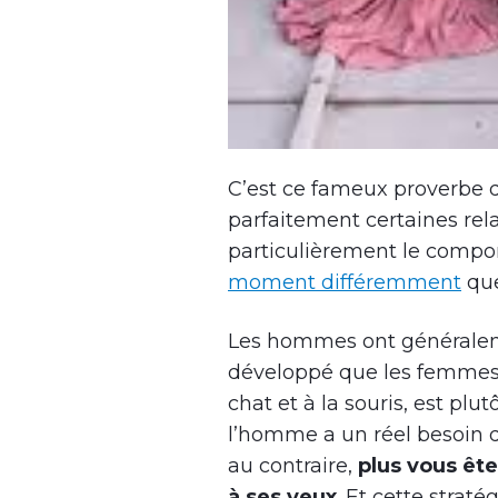
C’est ce fameux proverbe qu
parfaitement certaines re
particulièrement le compo
moment différemment
que
Les hommes ont généraleme
développé que les femmes. 
chat et à la souris, est plu
l’homme a un réel besoin de
au contraire,
plus vous ête
à ses yeux
. Et cette straté