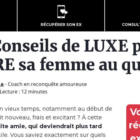
RÉCUPÉRER SON EX
CONSUL
Conseils de LUXE 
E sa femme au qu
ha
-
Coach en reconquête amoureuse
 Lecture : 12 minutes
n vieux temps, notamment au début de
V
it nouveau, frais et excitant ? À cette
ré
ite amie, qui deviendrait plus tard
cile. Vous saviez exactement sur quels
e