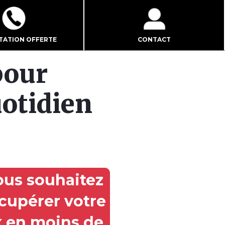
TATION OFFERTE
CONTACT
pour
otidien
ous souhaitez
cupérer votre
x en moins de