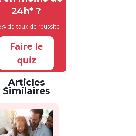
24h* ?
3% de taux de reussite.
Faire le
quiz
Articles
Similaires